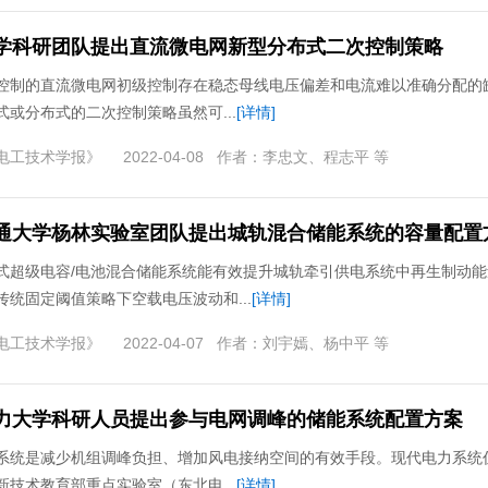
学科研团队提出直流微电网新型分布式二次控制策略
控制的直流微电网初级控制存在稳态母线电压偏差和电流难以准确分配的
式或分布式的二次控制策略虽然可...
[详情]
电工技术学报》
2022-04-08
作者：
李忠文、程志平 等
通大学杨林实验室团队提出城轨混合储能系统的容量配置
式超级电容/电池混合储能系统能有效提升城轨牵引供电系统中再生制动能
传统固定阈值策略下空载电压波动和...
[详情]
电工技术学报》
2022-04-07
作者：
刘宇嫣、杨中平 等
力大学科研人员提出参与电网调峰的储能系统配置方案
系统是减少机组调峰负担、增加风电接纳空间的有效手段。现代电力系统
新技术教育部重点实验室（东北电...
[详情]