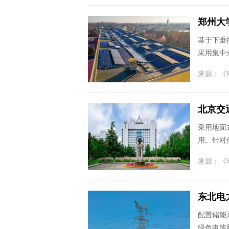
郑州大
基于下垂
采用集中
来源：
《
北京交
采用地面
用。针对
来源：
《
东北电
配置储能
绿色电能