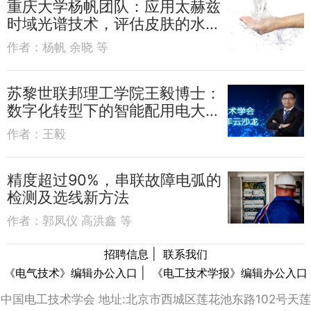
重庆大学杨帆团队：应用太赫兹
时域光谱技术，评估皮肤的水分
含量
作者：
杨帆 余晓 等
苏黎世联邦理工学院王毅博士：
数字化转型下的智能配用电大数
据
作者：
王毅
精度超过90%，串联故障电弧的
检测及选线新方法
作者：
郭凤仪 高洪鑫 等
|
招聘信息
联系我们
|
《电气技术》编辑办公入口
《电工技术学报》编辑办公入口
中国电工技术学会 地址:北京市西城区莲花池东路102号天莲