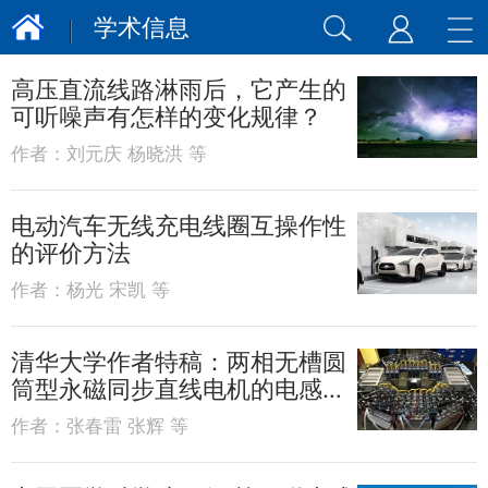
学术信息
高压直流线路淋雨后，它产生的
可听噪声有怎样的变化规律？
作者：
刘元庆 杨晓洪 等
电动汽车无线充电线圈互操作性
的评价方法
作者：
杨光 宋凯 等
清华大学作者特稿：两相无槽圆
筒型永磁同步直线电机的电感计
算
作者：
张春雷 张辉 等