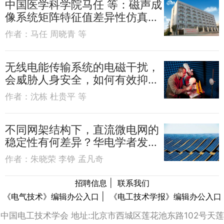
中国医学科学院马任 等：磁声成
像系统矩阵特征值差异性仿真研
究
作者：
马任 周晓青 等
无线电能传输系统的电磁干扰，
会威胁人身安全，如何有效抑
制？
作者：
沈栋 杜贵平 等
不同网架结构下，直流微电网的
稳定性有何差异？华电学者发布
成果
作者：
朱晓荣 李铮 孟凡奇
|
招聘信息
联系我们
|
《电气技术》编辑办公入口
《电工技术学报》编辑办公入口
中国电工技术学会 地址:北京市西城区莲花池东路102号天莲