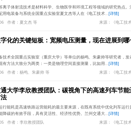
等离子体射流技术是材料科学、生物医学和环境工程等领域的研究热点。
配用电装备与系统全国重点实验室夏文杰等人在《电工技术...
[详情]
06
作者：
夏文杰 等
来源：
《电工技
数字化的关键短板：宽频电压测量，现在进展到哪
备技术全国重点实验室（重庆大学）等单位的杨鸣、朱豪帅等研究者，发
现有方法大致分为两类：一类是物理空间直接测量，比如用...
[详情]
06
作者：
杨鸣、朱豪帅 等
来源：
《电工技
交通大学李欣教授团队：碳视角下的高速列车节能
方法
运行能耗是高速铁路运营能耗的最主要来源，在既有系统中优化列车运行
能降碳的有效手段，具有灵活性、经济性优势。兰州交通大...
[详情]
05
作者：
李欣教授团队
来源：
《电工技