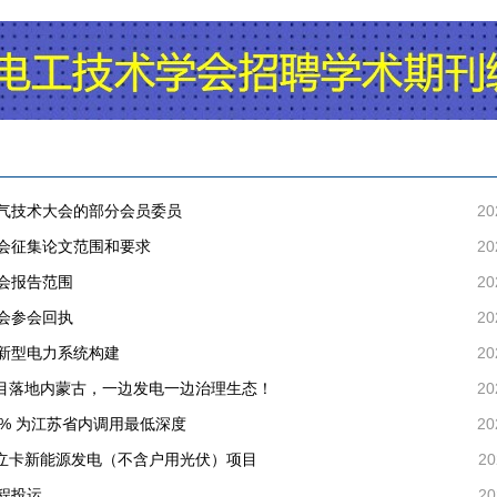
气技术大会的部分会员委员
20
会征集论文范围和要求
20
会报告范围
20
会参会回执
20
新型电力系统构建
20
化项目落地内蒙古，一边发电一边治理生态！
20
3% 为江苏省内调用最低深度
20
档立卡新能源发电（不含户用光伏）项目
20
程投运
20