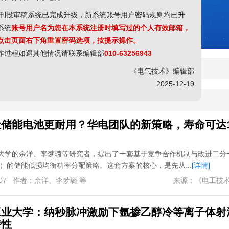
的各位作者、专家老师：
刊投审稿系统已完成升级，新系统账号用户密码规则均已升
新系统
账号用户名为您在本系统注册时填写过的个人有效邮箱，
请点击页面右下角重置密码选项，按提示操作。
作过程如遇其他情况请联系编辑部
010-63256943
工技术前沿问题学术论坛的通知
[
2026-05-13
]
《电气技术》编辑部
工技术前沿问题学术论坛的通知
[
2026-05-13
]
2025-12-19
储能电池更耐用？华电团队的新策略，寿命可达13
大学的余洋、李梦璐等研究者，提出了一套基于竞争合作机制与改进二分
CA）的储能低损均衡功率分配策略。这套方案的核心，是先从...
[详情]
07
作者：
余洋、李梦璐 等
来源：
《电工技
工业大学：纳秒脉冲激励下氩掺乙醇冷等离子体射
特性