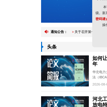
尊敬
本
级。
密码
操
通知公告：
关于召开第十三届电
关于召开第十三届电
头条
如何让
年
华北电力
法（IB
2026-08-
河北
放电