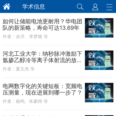
学术信息
如何让储能电池更耐用？华电团
队的新策略，寿命可达13.69年
作者：
余洋、李梦璐 等
河北工业大学：纳秒脉冲激励下
氩掺乙醇冷等离子体射流的放电
特性
作者：
夏文杰 等
电网数字化的关键短板：宽频电
压测量，现在进展到哪一步了？
作者：
杨鸣、朱豪帅 等