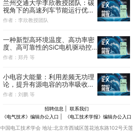
兰州交通大学李欣教授团队：碳
视角下的高速列车节能运行优化
方法
作者：
李欣教授团队
一种新型高环境温度、高功率密
度、高可靠性的SiC电机驱动控
制器
作者：
郑丹 等
小电容大能量：利用差频无功理
论，提升有源电容的功率吸收能
力
作者：
刘鹏 等
|
招聘信息
联系我们
|
《电气技术》编辑办公入口
《电工技术学报》编辑办公入口
中国电工技术学会 地址:北京市西城区莲花池东路102号天莲