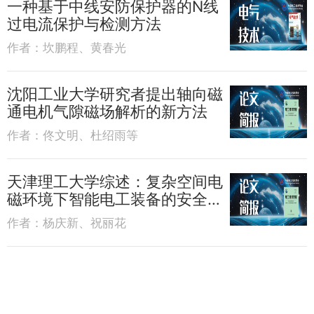
一种基于中线安防保护器的N线
过电流保护与检测方法
作者：
坎鹏程、黄春光
沈阳工业大学研究者提出轴向磁
通电机气隙磁场解析的新方法
作者：
佟文明、杜绍雨等
天津理工大学综述：复杂空间电
磁环境下智能电工装备的安全与
防护
作者：
杨庆新、祝丽花