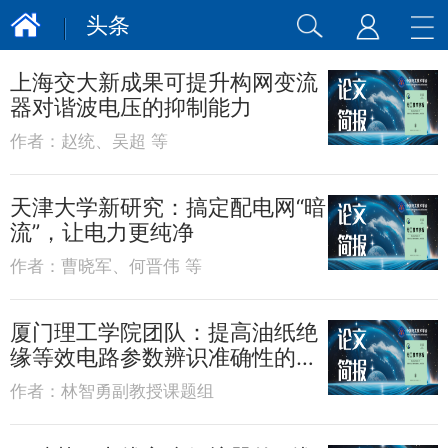
头条
上海交大新成果可提升构网变流
器对谐波电压的抑制能力
作者：
赵统、吴超 等
天津大学新研究：搞定配电网“暗
流”，让电力更纯净
作者：
曹晓军、何晋伟 等
厦门理工学院团队：提高油纸绝
缘等效电路参数辨识准确性的新
方法
作者：
林智勇副教授课题组