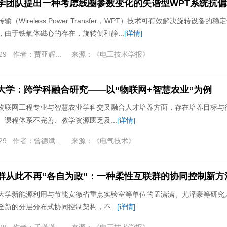
学团队提出一种考虑线圈参数变化的失谐型WPT系统抗
输（Wireless Power Transfer，WPT）技术可有效解决旋转设备的稳
，由于铁氧体磁心的存在，旋转侧和静...
[详情]
29
作者：
贾亚辉...
来源：
《电工技术学报》
大学：跨学科融合研究——以“物联网+智慧农业”为例
物联网工程专业与智慧农业学科交叉融合人才培养方面，存在培养目标与
、课程体系不完善、教学资源匮乏及...
[详情]
29
作者：
曾德斌...
来源：
《电气技术》
群从此不再“各自为政”：一种柔性互联群的协同控制新方
大学新能源利用与节能安徽省重点实验室等单位的孟潇潇、尤泽豪等研究
全新的分层分布式协同控制架构，不...
[详情]