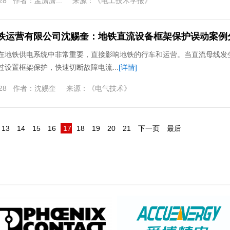
28
作者：
孟潇潇...
来源：
《电工技术学报》
铁运营有限公司沈赐奎：地铁直流设备框架保护误动案例
在地铁供电系统中非常重要，直接影响地铁的行车和运营。当直流母线发
过设置框架保护，快速切断故障电流...
[详情]
28
作者：
沈赐奎
来源：
《电气技术》
13
14
15
16
17
18
19
20
21
下一页
最后