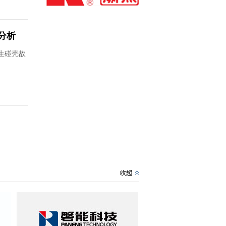
分析
生碰壳故