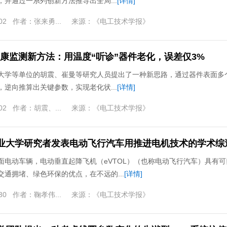
，并通过一系列创新方法推导出全局...
[详情]
02
作者：
张来勇...
来源：
《电工技术学报》
T健康监测新方法：用温度“听诊”器件老化，误差仅3%
大学等单位的胡震、崔曼等研究人员提出了一种新思路，通过器件表面多
，逆向推算出关键参数，实现老化状...
[详情]
02
作者：
胡震、...
来源：
《电工技术学报》
业大学研究者发表电动飞行汽车用推进电机技术的学术综
面电动车辆，电动垂直起降飞机（eVTOL）（也称电动飞行汽车）具有可
交通拥堵、绿色环保的优点，在不远的...
[详情]
30
作者：
鞠孝伟...
来源：
《电工技术学报》