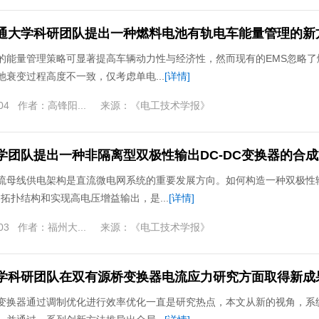
通大学科研团队提出一种燃料电池有轨电车能量管理的新
的能量管理策略可显著提高车辆动力性与经济性，然而现有的EMS忽略了
池衰变过程高度不一致，仅考虑单电...
[详情]
04
作者：
高锋阳...
来源：
《电工技术学报》
学团队提出一种非隔离型双极性输出DC-DC变换器的合
流母线供电架构是直流微电网系统的重要发展方向。如何构造一种双极性输
器拓扑结构和实现高电压增益输出，是...
[详情]
03
作者：
福州大...
来源：
《电工技术学报》
学科研团队在双有源桥变换器电流应力研究方面取得新成
变换器通过调制优化进行效率优化一直是研究热点，本文从新的视角，系