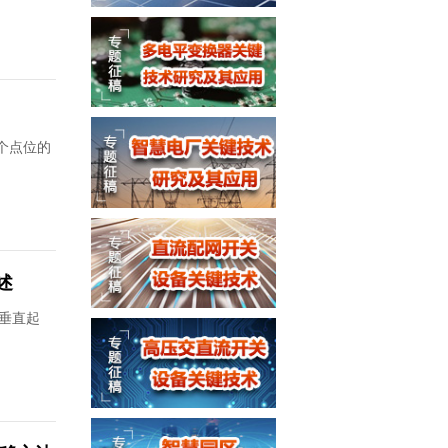
个点位的
述
垂直起