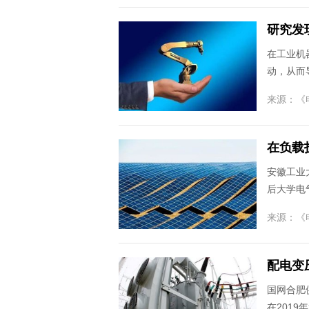
研究发
在工业机
动，从而
来源：
《
在负载
安徽工业
后大学电
来源：
《
配电变
国网合肥
在2019