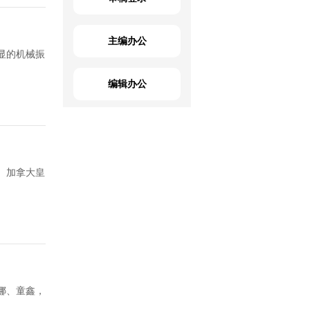
主编办公
显的机械振
编辑办公
、加拿大皇
娜、童鑫，