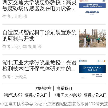
西安交通大学胡忠强教授：高灵
敏度磁场传感器及在电力设备的
应用
作者：
胡忠强
自适应式智能树干涂刷装置系统
的研制与开发
作者：
蒋小辉 胡川 等
湖北工业大学张晓星教授：光谱
检测技术在环保气体研究中的应
用
作者：
张晓星
|
招聘信息
联系我们
|
《电气技术》编辑办公入口
《电工技术学报》编辑办公入口
中国电工技术学会 地址:北京市西城区莲花池东路102号天莲