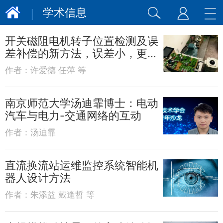
学术信息
开关磁阻电机转子位置检测及误
差补偿的新方法，误差小，更准
确
作者：
许爱德 任萍 等
南京师范大学汤迪霏博士：电动
汽车与电力-交通网络的互动
作者：
汤迪霏
直流换流站运维监控系统智能机
器人设计方法
作者：
朱添益 戴逢哲 等