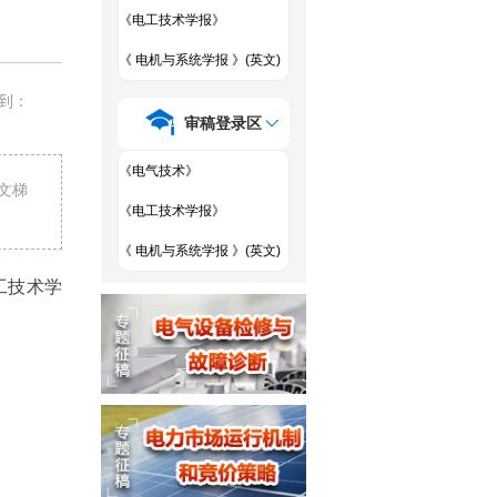
《电工技术学报》
《 电机与系统学报 》(英文)
到：
审稿登录区
《电气技术》
文梯
《电工技术学报》
《 电机与系统学报 》(英文)
工技术学