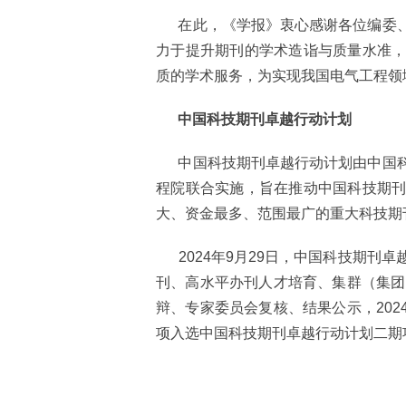
在此，《学报》衷心感谢各位编委、
力于提升期刊的学术造诣与质量水准
质的学术服务，为实现我国电气工程领
中国科技期刊卓越行动计划
中国科技期刊卓越行动计划由中国科
程院联合实施，旨在推动中国科技期
大、资金最多、范围最广的重大科技期
2024年9月29日，中国科技期刊
刊、高水平办刊人才培育、集群（集团
辩、专家委员会复核、结果公示，202
项入选中国科技期刊卓越行动计划二期