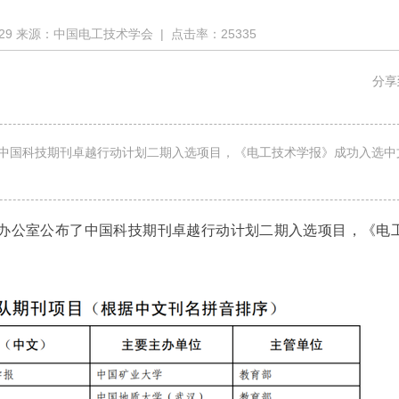
29
来源：
中国电工技术学会
| 点击率：
25335
分享
中国科技期刊卓越行动计划二期入选项目，《电工技术学报》成功入选中
公室公布了中国科技期刊卓越行动计划二期入选项目，《电