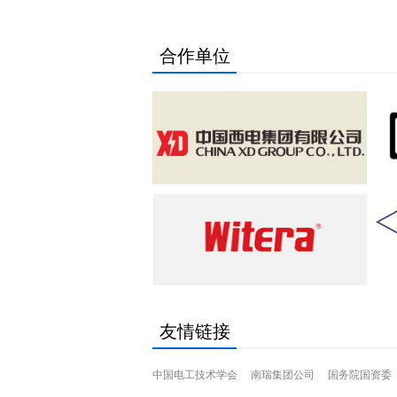
合作单位
友情链接
中国电工技术学会
南瑞集团公司
国务院国资委