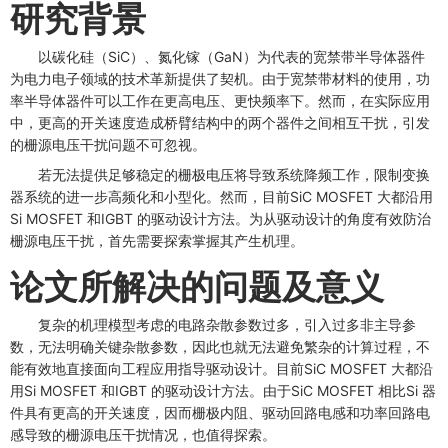
​研究背景
以碳化硅（SiC）、氮化镓（GaN）为代表的宽禁带半导体器件
为电力电子领域的技术革新提供了契机。由于宽禁带材料的使用，功
率半导体器件可以工作在更高电压、更快频率下。然而，在实际应用
中，更高的开关速度造成桥臂结构中的两个器件之间相互干扰，引发
的栅源电压干扰问题不可忽视。
若无法提供足够稳定的栅极电压将导致系统降频工作，限制变换
器系统的进一步高频化和小型化。然而，目前SiC MOSFET 大都沿用
Si MOSFET 和IGBT 的驱动设计方法。为从驱动设计的角度有效防治
栅源电压干扰，首先需要探索掌握其产生机理。
论文所解决的问题及意​义
复杂的机理模型考虑的电路杂散参数过多，引入过多非主导参
数，无法明确关键杂散参数，因此也就无法避免繁杂的计算过程，不
能有效地直接面向工程应用指导驱动设计。目前SiC MOSFET 大都沿
用Si MOSFET 和IGBT 的驱动设计方法。由于SiC MOSFET 相比Si 器
件具有更高的开关速度，因而栅极内阻、驱动回路电感和功率回路电
感导致的栅源电压干扰情况，也值得探索。