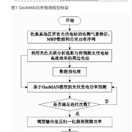
图1 GeoMAN功率预测模型框架