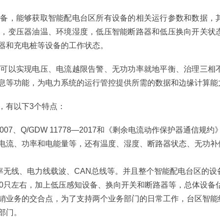
设备，能够获取智能配电台区所有设备的相关运行参数和数据，
流，变压器油温、环境湿度，低压智能断路器和低压换向开关状
器和充电桩等设备的工作状态。
端可以实现电压、电流越限告警、无功功率就地平衡、治理三相
息等功能，为电力系统的运行管控提供所需的数据和边缘计算能
，有以下3个特点：
/2007、Q/GDW 11778—2017和《剩余电流动作保护器通信规约
电流、功率和电能量等，还有温度、湿度、断路器状态、无功补
率无线、电力线载波、CAN总线等。并且整个智能配电台区的设
0只左右，加上低压感知设备、换向开关和断路器等，总体设备估
销业务的交合点，为了支持两个业务部门的日常工作，台区智能
部门。