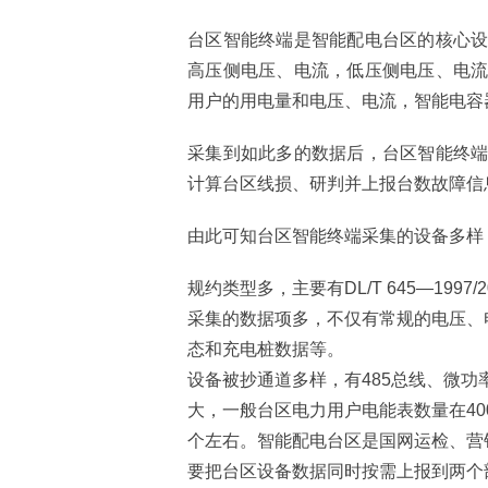
台区智能终端是智能配电台区的核心
高压侧电压、电流，低压侧电压、电
用户的用电量和电压、电流，智能电容
采集到如此多的数据后，台区智能终
计算台区线损、研判并上报台数故障信
由此可知台区智能终端采集的设备多样
规约类型多，主要有DL/T 645—1997
采集的数据项多，不仅有常规的电压、
态和充电桩数据等。
设备被抄通道多样，有485总线、微功
大，一般台区电力用户电能表数量在40
个左右。智能配电台区是国网运检、营
要把台区设备数据同时按需上报到两个