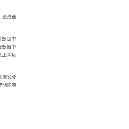
，造成通
是数据中
给数据中
集正常运
数据发给
智能终端