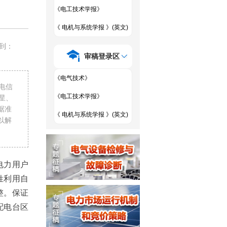
《电工技术学报》
《 电机与系统学报 》(英文)
到：
审稿登录区
《电气技术》
电信
《电工技术学报》
星、
据准
《 电机与系统学报 》(英文)
以解
电力用户
姓利用自
整。保证
配电台区