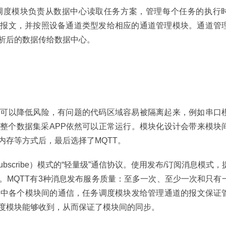
务调度模块负责从数据中心读取任务方案，管理每个任务的执行
读报文，并按照设备通道类型发给相应的通道管理模块。通道管
析后的数据传给数据中心。
样可以降低风险，有问题的代码区域容易被隔离起来，例如串口
整个数据集采APP依然可以正常运行。模块化设计会带来模块
内存等方式后，最后选择了MQTT。
h/subscribe）模式的“轻量级”通信协议。使用发布/订阅消息模式
。MQTT有3种消息发布服务质量：至多一次、至少一次和只有
P中各个模块间的通信，任务调度模块发给管理通道的报文保证
度模块能够收到，从而保证了模块间的同步。