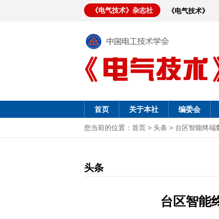
《电气技术》杂志社
《电气技术》
首页
关于本社
编委会
您当前的位置：
首页
>
头条
>
台区智能终端
头条
台区智能