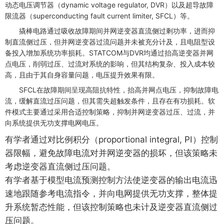
动态电压调节器（dynamic voltage regulator, DVR）以及超导故障
限流器（superconducting fault current limiter, SFCL）等。
撬棒电路通过吸收故障期间并网逆变器直流侧过剩功率，进而抑
制直流侧过压，但并网逆变器过流问题并未被充分计及，且电阻型设
备投入增加系统功率损耗。STATCOM与DVR均通过抬高逆变器并网
点电压，削弱过压、过流对系统的影响，但其结构复杂、投入成本较
高，且由于其自身容量问题，电压提升效果有限。
SFCL在故障期间呈现高阻抗特性，抬高并网点电压，抑制故障电
流，缓解直流过压问题，但其需失超触发条件，且存在有功损耗。软
件模式主要通过采用合适控制策略，抑制并网逆变器过压、过流，并
向系统提供无功支撑电网电压。
有学者通过对比例积分（proportional integral, PI）控制
器限幅，避免故障电流对并网逆变器的损坏，但该策略未
考虑逆变器直流侧过压问题。
有学者基于模型电流预测控制方法使逆变器的输出电流迅
速地跟随参考电流指令，并向电网提供无功支撑，整体提
升系统暂态性能，但该控制策略也未计及逆变器直流侧过
压问题。