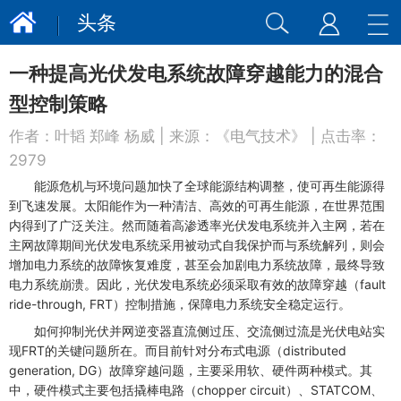
头条
一种提高光伏发电系统故障穿越能力的混合
型控制策略
作者：
叶韬 郑峰 杨威
| 来源：
《电气技术》
| 点击率：
2979
能源危机与环境问题加快了全球能源结构调整，使可再生能源得
到飞速发展。太阳能作为一种清洁、高效的可再生能源，在世界范围
内得到了广泛关注。然而随着高渗透率光伏发电系统并入主网，若在
主网故障期间光伏发电系统采用被动式自我保护而与系统解列，则会
增加电力系统的故障恢复难度，甚至会加剧电力系统故障，最终导致
电力系统崩溃。因此，光伏发电系统必须采取有效的故障穿越（fault
ride-through, FRT）控制措施，保障电力系统安全稳定运行。
如何抑制光伏并网逆变器直流侧过压、交流侧过流是光伏电站实
现FRT的关键问题所在。而目前针对分布式电源（distributed
generation, DG）故障穿越问题，主要采用软、硬件两种模式。其
中，硬件模式主要包括撬棒电路（chopper circuit）、STATCOM、