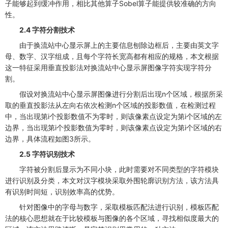
子能够起到缓冲作用，相比其他算子Sobel算子能提供较准确的方向
性。
2.4 字符分割技术
由于换流站中心显示屏上的主要信息刨除边框后，主要由英文字
母、数字、汉字组成，且每个字符长宽高都有相应的规格，本文根据
这一特征采用垂直投影法对换流站中心显示屏图像字符实现字符分
割。
假设对换流站中心显示屏图像进行分割后出现n个区域，根据所采
取的垂直投影法从左向右依次检测n个区域的投影数值，在检测过程
中，当出现第i个投影数值不为零时，则该像素点设定为第i个区域的左
边界，当出现第i个投影数值为零时，则该像素点设定为第i个区域的右
边界，具体流程如图3所示。
2.5 字符识别技术
字符被分割后显示为不同小块，此时需要对不同类型的字符模块
进行识别及分类，本文对汉字模块采取外围轮廓识别方法，该方法具
有识别时间短，识别效率高的优势。
针对图像中的字母与数字，采取模板匹配法进行识别，模板匹配
法的核心思想就在于比较模板与图像的各个区域，寻找相似度最大的