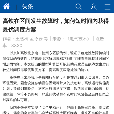
头条
高铁在区间发生故障时，如何短时间内获得
最优调度方案
作者：
王艺楠 孟令云 等
| 来源：
《电气技术》
| 点击
率：
3330
以京沪高铁北京南—德州东区段为例，验证了确定性故障持续时
间模型的有效性，结果表明求解结果和求解时间随着故障持续时间的
增加而增加。本文提出的模型和算法可以辅助调度员在故障发生后的
较短时间获得最优调度方案，提高调度应急处置的能力。
高铁在正常环境下是按图行车的，但是在遇到由人员因素、自然
环境因素、固定设施移动设备因素等带来的扰动时，高铁运行将偏离
计划，造成列车晚点、旅客出行满意度下降、铁路通过能力降低、运
输效益下降等不良影响，严重的扰动和不及时的恢复甚至会降低民众
对高铁的认可度。
我国高铁基本实现了安全平稳运行，但由于高铁密度高、晚点传
播快，偶发的突发事件仍会造成高铁大面积晚点，带来不良的社会影