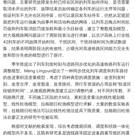
整问题，主要研究故障发生时已经在区间的列车如何停站、是否需要
取消未开出的列车、故障结束后如何确定各列车的运行次序等问题，
假设列车不允许在区间停留，但可以退回发车站停车，仍然从宏观层
面把列车运行抽象为由事件和活动构成的网络，以列车总晚点时间惩
罚值和列车取消惩罚值加权和最小为目标值，建立了整数规划模型，
对大规模路网问题设计了两阶段算法进行求解，以京沪高铁上行全线
42列车的不同故障开始时间、干扰区间、干扰持续时间为测试数据
集，结果表明两阶段法的有效性。占曙光对高速铁路区间能力完全失
效和部分失效的模型进行了探讨。
季学胜提出了列车到发时刻与进路同步优化的高速铁路列车运行
调整模型。Meng Lingyun提出了一种同步优化列车调度和列车路径
的改进累积流变量模型，考虑了四种典型的调度措施：改变到发时
刻、改变次序、改变股道、改变路径。用行车资源的占用反映“轨道区
段锁闭时间”，从微观路网角度建立运行调整约束，对不同列车数、不
同路网尺度、不同施工区段的大M法、累积流变量法的线性规划模
型、线性松弛模型、拉格朗日松弛模型进行求解，大量的数值实验表
明，拉格朗日松弛法可以比线性松弛法提高下限质量。拉格朗日松弛
法在廖正文的研究中也被应用。
根据对文献的检索发现，综合考虑微观径路、调度和径路一体化
的模型尚不多见，且既有研究多是因线路等固定设备因素导致区间通