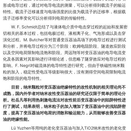
形成电导过程，通过对电导电流的测量，可以分析得到载流子的输运
特性。载流子迁移速度与电场强度的比值为载流子的迁移率，根据载
流子迁移率变化可以分析得到电荷的传输特性。
W. F. Schmidt总结了与液体电介质中电击穿过程的起始和发展密
切相关的基本过程，包括电极过程、液相离子化、气泡形成以及击穿
演化过程。M. Butcher等对普通变压器油高场下的电导过程进行测试
和分析，并将电导过程分为三个阶段：欧姆电阻阶段、隧道效应阶段
以及空间电荷限制电流饱和阶段。周远翔等对变压器油的电导电流变
化及各因素对其影响进行详细论述，但忽略了隧穿效应对电导过程的
影响。F. Negri对磁流体的电导特性进行研究，但由于铁磁性纳米颗
粒的加入，稳定性受电压等级影响很大，没有测得空间电荷限制电流
饱和阶段的电导特性。
目前，纳米颗粒对变压器油绝缘特性的改性机制的相关理论尚不
成熟，国内外学者对纳米改性变压器油的研究还仅限于简单的理论分
析。杜岳凡等利用热刺激电流法对改性前后变压器油中的陷阱特性进
行了测试，结果表明，纳米粒子的加入增加了变压器油中的浅陷阱密
度，提高了变压器油对电荷的消散和输运能力，从而能够改善变压器
油的绝缘性能。
Lü Yuzhen等用纯的老化变压器油与加入TiO2纳米改性的老化变