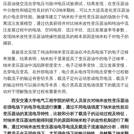
压器油做交流击穿电压与脉冲电压试验测试，结果发现，在变压器油
中分散性和稳定性良好的TiO2纳米颗粒，可以大大提高老化变压器油
的介电击穿性能。施健等建立了纳米粒子改性变压器油的场致分子电
离流注发展模型，通过仿真获得并对比纳米改性变压器油和纯油中流
注发展过程中的电场、空间电荷、流注半径、流注发展速率等参数，
发现纳米改性变压器油绝缘性能提高的根本原因是纳米粒子对电子的
捕获。
葛扬首次实现了纯油和纳米变压器油在冲击高电场下的电子迁移
率测量。结果表明，纳米粒子显著提高了变压器油中的电子迁移率，
纳米变压器油中浅陷阱密度变大，电子迁移率变快，流注发展变慢，
击穿电压变高。在外部电场下，电介质从电传导到电击穿整个过程都
与载流子的输运有密切关系，载流子定向运动形成电导电流，载流子
的输运特性可以揭示电导本质；电介质高直流电场强度下的载流子运
动对于理解预击穿过程有重要作用。
西安交通大学电气工程学院的研究人员首次对纳米改性变压器油
在强电场下的电导电流进行测量，通过不同电场强度下纳米改性前后
变压器油的直流电导特性，比较和分析了载流子的运动过程及特征，
对纳米变压器油性能得到提升的原因和纳米粒子的改性机制进行了阐
释。通过对纳米改性变压器油电导电流及载流子流速场的分析，得到
了载流子在不同电场下，尤其强电场下的输运特性，并解释了纳米颗