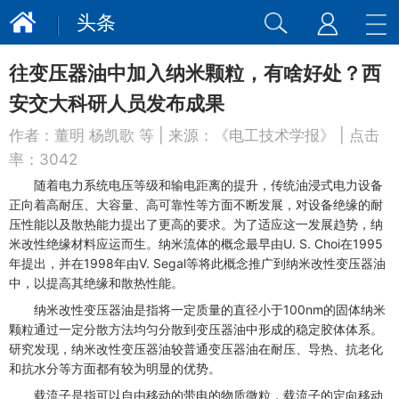
头条
往变压器油中加入纳米颗粒，有啥好处？西
安交大科研人员发布成果
作者：
董明 杨凯歌 等
| 来源：
《电工技术学报》
| 点击
率：
3042
随着电力系统电压等级和输电距离的提升，传统油浸式电力设备
正向着高耐压、大容量、高可靠性等方面不断发展，对设备绝缘的耐
压性能以及散热能力提出了更高的要求。为了适应这一发展趋势，纳
米改性绝缘材料应运而生。纳米流体的概念最早由U. S. Choi在1995
年提出，并在1998年由V. Segal等将此概念推广到纳米改性变压器油
中，以提高其绝缘和散热性能。
纳米改性变压器油是指将一定质量的直径小于100nm的固体纳米
颗粒通过一定分散方法均匀分散到变压器油中形成的稳定胶体体系。
研究发现，纳米改性变压器油较普通变压器油在耐压、导热、抗老化
和抗水分等方面都有较为明显的优势。
载流子是指可以自由移动的带电的物质微粒，载流子的定向移动