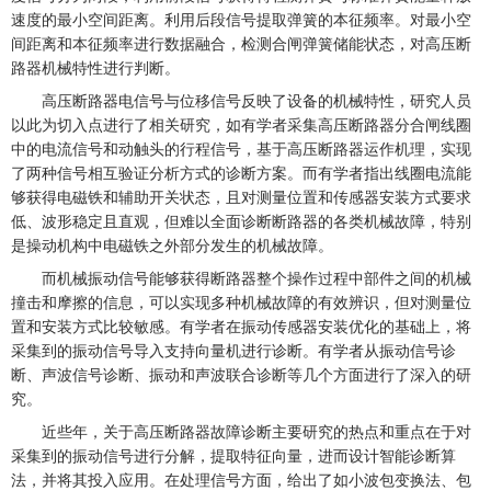
速度的最小空间距离。利用后段信号提取弹簧的本征频率。对最小空
间距离和本征频率进行数据融合，检测合闸弹簧储能状态，对高压断
路器机械特性进行判断。
高压断路器电信号与位移信号反映了设备的机械特性，研究人员
以此为切入点进行了相关研究，如有学者采集高压断路器分合闸线圈
中的电流信号和动触头的行程信号，基于高压断路器运作机理，实现
了两种信号相互验证分析方式的诊断方案。而有学者指出线圈电流能
够获得电磁铁和辅助开关状态，且对测量位置和传感器安装方式要求
低、波形稳定且直观，但难以全面诊断断路器的各类机械故障，特别
是操动机构中电磁铁之外部分发生的机械故障。
而机械振动信号能够获得断路器整个操作过程中部件之间的机械
撞击和摩擦的信息，可以实现多种机械故障的有效辨识，但对测量位
置和安装方式比较敏感。有学者在振动传感器安装优化的基础上，将
采集到的振动信号导入支持向量机进行诊断。有学者从振动信号诊
断、声波信号诊断、振动和声波联合诊断等几个方面进行了深入的研
究。
近些年，关于高压断路器故障诊断主要研究的热点和重点在于对
采集到的振动信号进行分解，提取特征向量，进而设计智能诊断算
法，并将其投入应用。在处理信号方面，给出了如小波包变换法、包