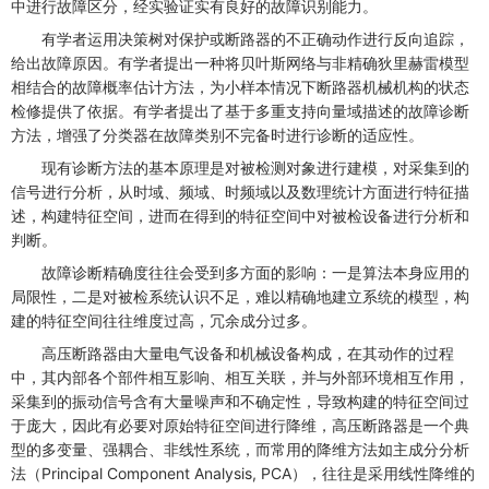
中进行故障区分，经实验证实有良好的故障识别能力。
有学者运用决策树对保护或断路器的不正确动作进行反向追踪，
给出故障原因。有学者提出一种将贝叶斯网络与非精确狄里赫雷模型
相结合的故障概率估计方法，为小样本情况下断路器机械机构的状态
检修提供了依据。有学者提出了基于多重支持向量域描述的故障诊断
方法，增强了分类器在故障类别不完备时进行诊断的适应性。
现有诊断方法的基本原理是对被检测对象进行建模，对采集到的
信号进行分析，从时域、频域、时频域以及数理统计方面进行特征描
述，构建特征空间，进而在得到的特征空间中对被检设备进行分析和
判断。
故障诊断精确度往往会受到多方面的影响：一是算法本身应用的
局限性，二是对被检系统认识不足，难以精确地建立系统的模型，构
建的特征空间往往维度过高，冗余成分过多。
高压断路器由大量电气设备和机械设备构成，在其动作的过程
中，其内部各个部件相互影响、相互关联，并与外部环境相互作用，
采集到的振动信号含有大量噪声和不确定性，导致构建的特征空间过
于庞大，因此有必要对原始特征空间进行降维，高压断路器是一个典
型的多变量、强耦合、非线性系统，而常用的降维方法如主成分分析
法（Principal Component Analysis, PCA），往往是采用线性降维的