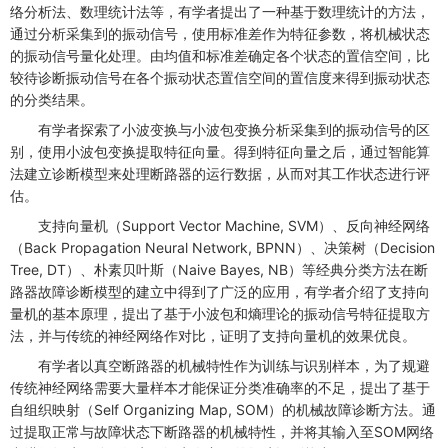
络分析法、数理统计法等，有学者提出了一种基于数理统计的方法，
通过分析采集到的振动信号，使用标准差作为特征参数，将机械状态
的振动信号量化处理。由均值和标准差确定各个状态的置信空间，比
较待诊断振动信号在各个振动状态置信空间的置信度来得到振动状态
的分类结果。
有学者探索了小波变换与小波包变换分析采集到的振动信号的区
别，使用小波包变换提取特征向量。得到特征向量之后，通过智能算
法建立诊断模型来处理断路器的运行数据，从而对其工作状态进行评
估。
支持向量机（Support Vector Machine, SVM）、反向神经网络
（Back Propagation Neural Network, BPNN）、决策树（Decision
Tree, DT）、朴素贝叶斯（Naive Bayes, NB）等经典分类方法在断
路器故障诊断模型的建立中得到了广泛的应用，有学者介绍了支持向
量机的基本原理，提出了基于小波包和熵理论的振动信号特征提取方
法，并与传统的神经网络作对比，证明了支持向量机的效果优良。
有学者以真空断路器的机械特性作为训练与识别样本，为了规避
传统神经网络需要大量样本才能保证分类准确率的不足，提出了基于
自组织映射（Self Organizing Map, SOM）的机械故障诊断方法。通
过提取正常与故障状态下断路器的机械特性，并将其输入至SOM网络