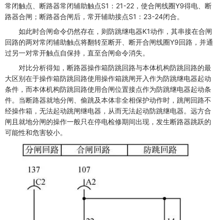
常闭触点、断路器常闭辅助触点S1：21-22，使合闸线圈Y9得电、断
路器合闸；断路器合闸后，常开辅助接点S1：23-24闭合。
如此时合闸命令仍然存在，则防跳继电器K1动作，其串接在合闸
回路的两对常闭辅助触点将翻转至断开、断开合闸线圈Y9回路，并通
过另一对常开触点自保持，直至合闸命令消失。
对比分析得知，断路器操作箱防跳回路与本体机构防跳回路的最
大区别在于操作箱防跳回路使用操作箱跳闸开入作为防跳继电器起动
条件，而本体机构防跳回路使用合闸位置接点作为防跳继电器起动条
件。当断路器就地分闸、偷跳及本体非全相保护动作时，跳闸回路不
经操作箱，无法起动跳闸继电器，从而无法起动防跳继电器。远方合
闸且就地分闸的操作一般只在停电检修期间出现，发生断路器跳跃的
可能性和危害较小。