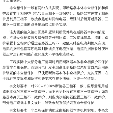
非全相保护。
非全相保护一般有两种方法实现，即断路器本体非全相保护和保
护装置非全相保护（电气量三相不一致保护）。断路器本体非全相保
护是利用三相不一致接点起动时间继电器，经延时后跳开断路器。三
相不一致接点由断路器辅助接点组合实现。
该方案的输入输出回路和逻辑判断元件均在断路器本体内部完
成，不涉及保护装置及操作箱等外部回路，二次接线简单、清晰。保
护装置非全相保护通过断路器三相不一致触点结合电流判据来实现。
电流判据可包括零序电流判据或负序电流判据。电流判据按躲过变压
器正常运行时可能产生的最大不平衡电流整定。
工程实际中大部分电厂都同时启用断路器本体非全相保护和保护
装置非全相保护。而部分电厂发变组高压侧断路器未配置或未启用保
护装置的非全相保护，只使用断路器本体非全相保护。究其原因，在
于现行主要标准和反措相关要求存在不明确、不统一的情况。
有文献要求：对220～500kV断路器三相不一致，应尽量采用断
路器本体的三相不一致保护，而不再另外设置三相不一致保护；如断
路器本身无三相不一致保护，则应为该断路器配置三相不一致保护。
部分电厂遵循本条文设计，导致未配置保护装置非全相保护。
有文献要求：非全相保护功能应由断路器本体机构实现。本条文