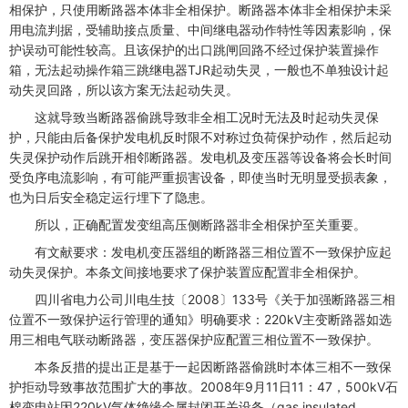
相保护，只使用断路器本体非全相保护。断路器本体非全相保护未采
用电流判据，受辅助接点质量、中间继电器动作特性等因素影响，保
护误动可能性较高。且该保护的出口跳闸回路不经过保护装置操作
箱，无法起动操作箱三跳继电器TJR起动失灵，一般也不单独设计起
动失灵回路，所以该方案无法起动失灵。
这就导致当断路器偷跳导致非全相工况时无法及时起动失灵保
护，只能由后备保护发电机反时限不对称过负荷保护动作，然后起动
失灵保护动作后跳开相邻断路器。发电机及变压器等设备将会长时间
受负序电流影响，有可能严重损害设备，即使当时无明显受损表象，
也为日后安全稳定运行埋下了隐患。
所以，正确配置发变组高压侧断路器非全相保护至关重要。
有文献要求：发电机变压器组的断路器三相位置不一致保护应起
动失灵保护。本条文间接地要求了保护装置应配置非全相保护。
四川省电力公司川电生技〔2008〕133号《关于加强断路器三相
位置不一致保护运行管理的通知》明确要求：220kV主变断路器如选
用三相电气联动断路器，变压器保护应配置三相位置不一致保护。
本条反措的提出正是基于一起因断路器偷跳时本体三相不一致保
护拒动导致事故范围扩大的事故。2008年9月11日11：47，500kV石
棉变电站因220kV气体绝缘金属封闭开关设备（gas insulated