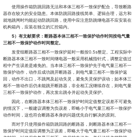
使用操作箱防跳回路无法和本体三相不一致保护配合，导致断路
器存在较大的安全隐患。本体防跳回路接线简单、逻辑合理，远方和
就地跳闸时均能起动防跳回路，使用中应注意防跳继电器不应安装在
机构箱内，应装在独立的汇控箱内。
5）有文献要求：断路器本体三相不一致保护动作时间按电气量
三相不一致保护动作时间整定。
发变组断路器三相不一致保护延时一般按0.5s整定。工程实际中
断路器本体三相不一致时间继电器一般采用机械指针式，调整定值过
程中产生误差是难免的。当本体三相不一致保护先于电气量三相不一
致保护动作，动作后成功跳开断路器，则电气量三相不一致保护返
回，动作不出口，不跳闸及起动失灵，避免失灵保护误动；如本体三
相不一致动作后仍未能跳开断路器，非全相工况继续存在，则电气量
三相不一致保护动作，再次发出跳令并起动失灵保护。
因此，在断路器本体三相不一致保护时间定值整定误差不可避免
的情况下，一般建议调整为负误差，即略小于电气量三相不一致保护
动作时间，这也符合断路器本身的问题优先自行解决的原则。
而对于只使用操作箱防跳回路的断路器，则断路器本体三相不一
致保护时间定值应调整为正误差，即略大于电气量三相不一致保护动