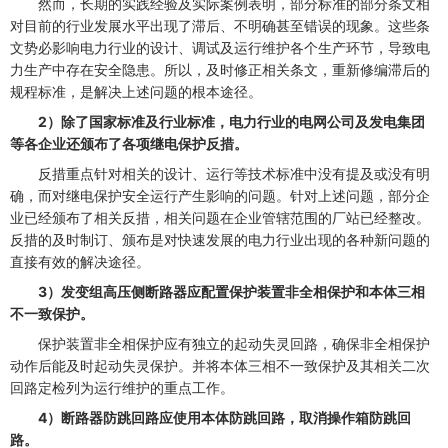
然而，长期的实践经验及实际案例表明，部分标准的部分条文相
对目前的行业发展水平出现了滞后、不明确甚至错误的现象。这些条
文势必影响电力行业的设计、调试及运行维护各个生产环节，导致电
力生产中存在安全隐患。所以，及时修正相关条文，重新修编滞后的
规程标准，是解决上述问题的根本途径。
2）除了国家标准及行业标准，电力行业的电网公司及发电集团
等各企业还颁布了各项继电保护反措。
反措重点针对相关的设计、运行等技术标准中没有提及或没有明
确，而对继电保护安全运行产生影响的问题。针对上述问题，部分企
业已经颁布了相关反措，相关问题在企业管辖范围的厂站已经整改。
反措的及时制订、颁布是对快速发展的电力行业出现的各种新问题的
直接有效的解决途径。
3）发变组高压侧断路器应配置保护装置非全相保护和本体三相
不一致保护。
保护装置非全相保护应有独立的起动失灵回路，确保非全相保护
动作后能及时起动失灵保护。并将本体三相不一致保护及其相关二次
回路定检列为运行维护的重点工作。
4）断路器防跳回路应使用本体防跳回路，取消操作箱防跳回
路。