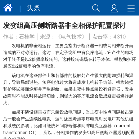
头条
发变组高压侧断路器非全相保护配置探讨
作者：
石桂学
| 来源：
《电气技术》
| 点击率：
4310
发电机的非全相运行，主要是指由于断路器一相或两相未断开而
造成的不对称运行。这时，在定子绕组中有负序电流，它产生的磁场
对于转子是以2倍频率旋转的。这种旋转磁场在转子本体、槽楔和护环
感应出2倍频率的负序电流。
该电流在这些部件上和各部件的接触处产生很大的附加损耗和温
升，导致局部过热。负序电流过大将造成发电机转子齿部、槽楔烧损
和护环嵌装面烧熔并产生裂纹。如果主变中性点装设有避雷器，发生
故障时不能及时将故障切除，则强大的零序电流会造成避雷器爆炸起
火。
如果不装设避雷器而只装设放电间隙，当主变中性点间隙被击穿
后一般会产生连续性电弧，这时还应考虑零序电流对发电厂其他机组
和系统的影响，比如可能烧坏间隙端部和间隙电流互感器（current
transformer, CT）。所以，分相操作的发变组高压侧断路器必须配置