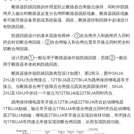
断路器防跳回路的作用是防止断路器合闸接点保持，同时外部跳
闸开入输出时断路器反复分合闸即断路器跳跃现象。断路器跳跃现象
有可能导致设备受损或系统振荡。因此，断路器控制回路中必须设计
有防跳回路。
防跳回路设计的基本思路有两种：①在合闸开入和跳闸开入同时
闭合时切断合闸回路；②在合闸输入和合闸位置常开接点同时闭合时
切断合闸回路。
设计思路①一般应用于断路器操作箱防跳回路，思路②一般应
用于断路器本体机构防跳回路。
断路器操作箱防跳回路典型设计如图1、图2所示，图中SHJA、
ZHJ及1SHJ为合闸接点，12TBIJA及22TBIJA为跳闸保持继电器常开
接点。当断路器合闸于故障且合闸接点因其他原因保持时，SHJA、
ZHJ及1SHJ中的任一个接点与12TBIJA或22TBIJA同时闭合。
跳闸保持继电器常开接点12TBIJA或22TBIJA闭合起动继电器
1TBUJA励磁，输出常开接点1TBUJA串接合闸接点同时闭合起动继电
器2TBUJA励磁，继电器2TBUJA常开接点实现自保持功能，常闭接点
与1TBUJA常闭接点串接实现切断合闸回路，从而实现防跳功能。