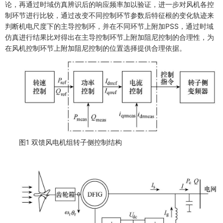
论，再通过时域仿真辨识后的响应频率加以验证，进一步对风机各控
制环节进行比较，通过改变不同控制环节参数后特征根的变化轨迹来
判断机电尺度下的主导控制环，并在不同环节上附加PSS，通过时域
仿真进行结果比对得出在主导控制环节上附加阻尼控制的合理性，为
在风机控制环节上附加阻尼控制的位置选择提供合理依据。
图1 双馈风电机组转子侧控制结构