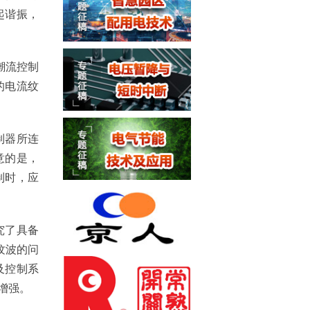
起谐振，
潮流控制
的电流纹
制器所连
意的是，
制时，应
究了具备
纹波的问
及控制系
增强。