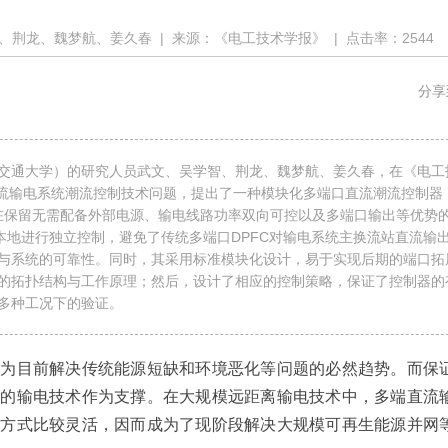
、荆龙、魏梦航、姜久春
| 来源：
《电工技术学报》
| 点击率：
2544
分享
交通大学）的研究人员武文、吴学智、荆龙、魏梦航、姜久春，在《电工
端直流输电系统潮流控制技术问题，提出了一种模块化多端口直流潮流控制器
，其在保留无需配备外部电源、输电线路功率双向可控以及多端口输出等优势
本地进行独立控制，避免了传统多端口DPFC对输电系统主换流站直流输
与系统的可靠性。同时，其采用标准模块化设计，易于实现后期的端口拓
的拓扑结构与工作原理；然后，设计了相应的控制策略，保证了控制器的
多种工况下的验证。
成为目前解决传统能源短缺和环境恶化等问题的必然趋势。而保
效的输电技术作为支撑。在大规模远距离输电技术中，多端直流
行方式比较灵活，因而成为了现阶段解决大规模可再生能源并网