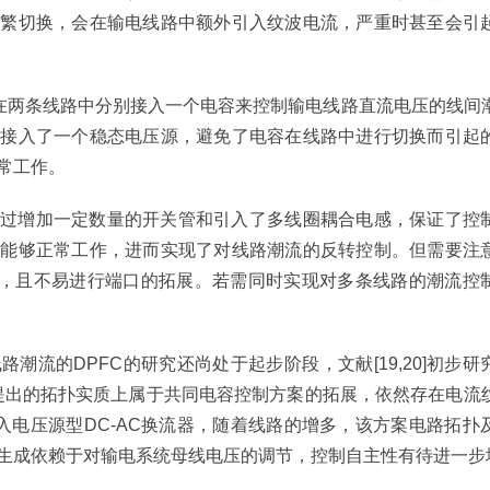
频繁切换，会在输电线路中额外引入纹波电流，严重时甚至会引
种在两条线路中分别接入一个电容来控制输电线路直流电压的线间
别接入了一个稳态电压源，避免了电容在线路中进行切换而引起
常工作。
进，通过增加一定数量的开关管和引入了多线圈耦合电感，保证了控
然能够正常工作，进而实现了对线路潮流的反转控制。但需要注
性，且不易进行端口的拓展。若需同时实现对多条线路的潮流控
潮流的DPFC的研究还尚处于起步阶段，文献[19,20]初步研
9]提出的拓扑实质上属于共同电容控制方案的拓展，依然存在电流
串入电压源型DC-AC换流器，随着线路的增多，该方案电路拓扑
生成依赖于对输电系统母线电压的调节，控制自主性有待进一步