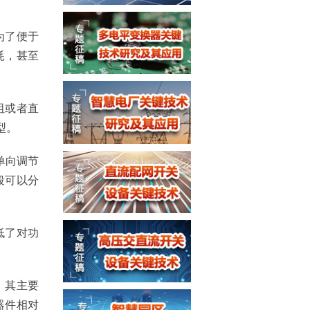
为了便于
耗，甚至
阻或者直
型。
单向调节
段可以分
低了对功
。其主要
器件相对