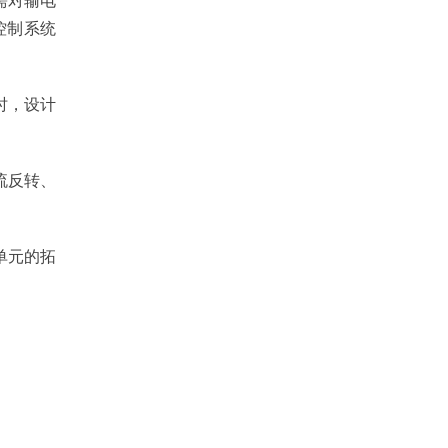
需对输电
控制系统
时，设计
流反转、
单元的拓