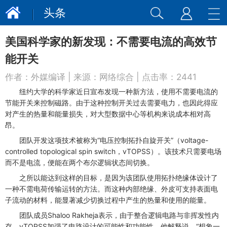
头条
美国科学家的新发现：不需要电流的高效节
能开关
作者：
外媒编译
| 来源：
网络综合
| 点击率：
2441
纽约大学的科学家近日宣布发现一种新方法，使用不需要电流的
节能开关来控制磁路。由于这种控制开关过去需要电力，也因此得应
对产生的热量和能量损失，对大型数据中心等机构来说成本相对高
昂。
团队开发这项技术被称为“电压控制拓扑自旋开关”（voltage-
controlled topological spin switch，vTOPSS）。该技术只需要电场
而不是电流，便能在两个布尔逻辑状态间切换。
之所以能达到这样的目标，是因为该团队使用拓扑绝缘体设计了
一种不需电荷传输运转的方法。而这种内部绝缘、外皮可支持表面电
子流动的材料，能显著减少切换过程中产生的热量和使用的能量。
团队成员Shaloo Rakheja表示，由于整合逻辑电路与非挥发性内
存，vTOPSS加强了电路设计的可能性和功能性。他解释说，“想象一