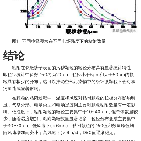
图11 不同粒径颗粒在不同电场强度下的粘附数量
结论
粘附在瓷绝缘子表面的污秽颗粒的粒径分布具有显著统计特性，
即粒径统计中位数D50约为20μm，粒径小于5μm和大于50μm的颗
粒具有极少的分布，这可以推论空气污染物中的极细微颗粒不会对积
污量造成显著影响。
在颗粒的粘附过程中，湿度和风速对粘附颗粒的粒径分布影响明
显，气动外形、电场类型和电场强度则主要对颗粒粘附数量有一定影
响。低湿度下，粘附颗粒的粒径主要集中于10~40μm，但总体数量较
少，随着湿度增加，粘附颗粒数量显著增多，粒径分布变成主要集中
于30~70μm。低风速下(＜6m/s)，粘附颗粒的D50值和数量峰值均
随风速增加而变小；高风速下(＞6m/s)，D50值逐渐稳定。