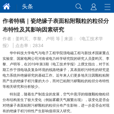
头条
作者特稿｜瓷绝缘子表面粘附颗粒的粒径分
布特性及其影响因素研究
作者：
姜昀芃、李黎、卢明 等
| 来源：
《电工技术学
报》
| 点击率：
2834
华中科技大学电气与电子工程学院强电磁工程与新技术国家重点
实验室、国家电网公司河南省电力科学研究院的研究人员姜昀芃、李
黎、卢明等，在2019年第3期《电工技术学报》上撰文指出，对于长
期工作于强电场及复杂环境的线路绝缘子，其表面积污特性的研究是
电力系统外绝缘研究的基础工作。近年来人们更多地关注因颗粒粘附
而产生的绝缘子积污量的大小，而对已粘附污秽颗粒的粒径分布特性
等相关研究和分析较少。
特别是，随着生产制造业的发展，空气中悬浮的细微颗粒物粒径
分布结构发生了较大变化（例如雾霾天气频繁出现），该变化是否会
对绝缘子表面粘附污秽颗粒的粒径分布产生影响，进一步是否会对现
有的绝缘子积污特性产生影响值得深入研究。