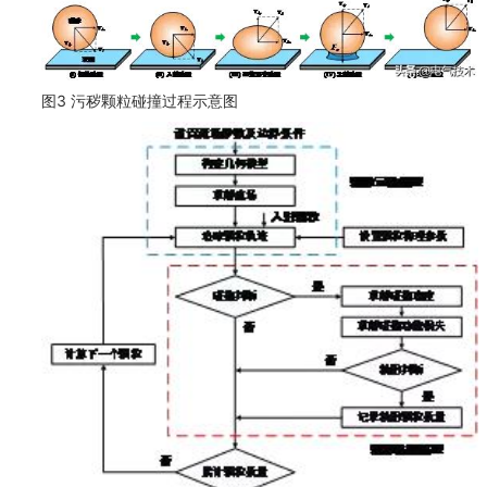
图3 污秽颗粒碰撞过程示意图